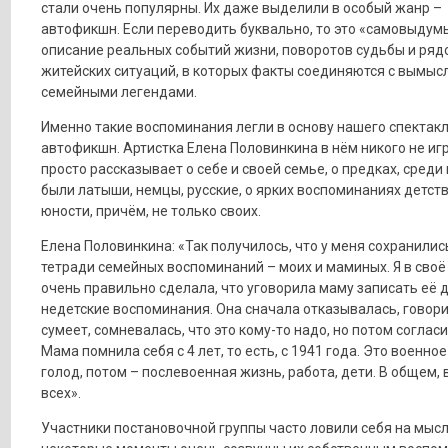
стали очень популярны. Их даже выделили в особый жанр –
автофикшн. Если переводить буквально, то это «самовыдум
описание реальных событий жизни, поворотов судьбы и ряд
житейских ситуаций, в которых факты соединяются с вымыс
семейными легендами.
Именно такие воспоминания легли в основу нашего спектак
автофикшн. Артистка Елена Половинкина в нём никого не игр
просто рассказывает о себе и своей семье, о предках, среди
были латыши, немцы, русские, о ярких воспоминаниях детств
юности, причём, не только своих.
Елена Половинкина: «Так получилось, что у меня сохранилис
тетради семейных воспоминаний – моих и маминых. Я в своё
очень правильно сделала, что уговорила маму записать её д
недетские воспоминания. Она сначала отказывалась, говори
сумеет, сомневалась, что это кому-то надо, но потом согласи
Мама помнила себя с 4 лет, то есть, с 1941 года. Это военное
голод, потом – послевоенная жизнь, работа, дети. В общем, в
всех».
Участники постановочной группы часто ловили себя на мысл