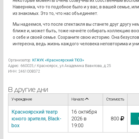
некоторые моменты очень созвучны их собственным воспо
Наверняка, что-то подобное было и у вас, в вашей семье, или
из знакомых. Это то, что нас объединяет.
Мы надеемся, что после спектакля вы станете друг другу н
ближе и, может быть, тоже начнёте собирать коллекцию во
о себе и своей семье. Сохраните свою историю. Она безусло
интересна, ведь жизнь каждого человека неповторима и уни
Организатор:
КГАУК «Красноярский ТЮЗ»
Адрес: 660025,г.Красноярск, ул.Академика Вавилова, д.25
ИНН: 2461008372
В другие дни
Учреждение
Начало
Стоимость
Красноярский театр
16 октября
юного зрителя
,
Black-
2026 в
800
box
19:00