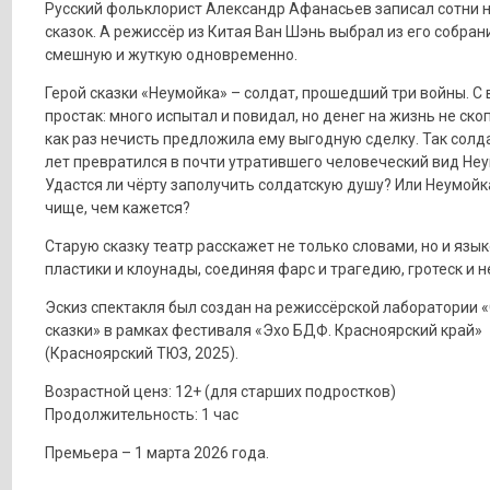
Русский фольклорист Александр Афанасьев записал сотни 
сказок. А режиссёр из Китая Ван Шэнь выбрал из его собран
смешную и жуткую одновременно.
Герой сказки «Неумойка» – солдат, прошедший три войны. С 
простак: много испытал и повидал, но денег на жизнь не скоп
как раз нечисть предложила ему выгодную сделку. Так солда
лет превратился в почти утратившего человеческий вид Неу
Удастся ли чёрту заполучить солдатскую душу? Или Неумойк
чище, чем кажется?
Старую сказку театр расскажет не только словами, но и язы
пластики и клоунады, соединяя фарс и трагедию, гротеск и 
Эскиз спектакля был создан на режиссёрской лаборатории
сказки» в рамках фестиваля «Эхо БДФ. Красноярский край»
(Красноярский ТЮЗ, 2025).
Возрастной ценз: 12+ (для старших подростков)
Продолжительность: 1 час
Премьера – 1 марта 2026 года.