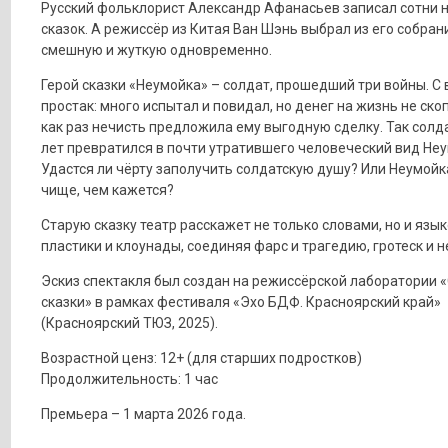
Русский фольклорист Александр Афанасьев записал сотни 
сказок. А режиссёр из Китая Ван Шэнь выбрал из его собран
смешную и жуткую одновременно.
Герой сказки «Неумойка» – солдат, прошедший три войны. С 
простак: много испытал и повидал, но денег на жизнь не скоп
как раз нечисть предложила ему выгодную сделку. Так солда
лет превратился в почти утратившего человеческий вид Неу
Удастся ли чёрту заполучить солдатскую душу? Или Неумойк
чище, чем кажется?
Старую сказку театр расскажет не только словами, но и язы
пластики и клоунады, соединяя фарс и трагедию, гротеск и 
Эскиз спектакля был создан на режиссёрской лаборатории
сказки» в рамках фестиваля «Эхо БДФ. Красноярский край»
(Красноярский ТЮЗ, 2025).
Возрастной ценз: 12+ (для старших подростков)
Продолжительность: 1 час
Премьера – 1 марта 2026 года.