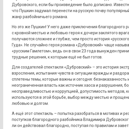
Дубровского, если бы произведение было дописано. Известн
что Пушкин задумал перенести на русскую почву популярны
жанр разбойничьего романа.
Но это же Пушкин! У него даже приключения благородного 
с кровной местью и любовью героя к дочери заклятого враг
получаются сложнее и глубже, чем просто история «русског
Гуда». Не случайно героя романа «Дубровский» чаще назыв
«русским Гамлетом», ведь он в свои 23 года вынужден прин
трудные решения, к которым ещё не был готов.
Для создателей спектакля «Дубровский» – это история экст
взросления, испытания чувств в ситуации вражды и раздора.
сплетены темы, которые важны и сегодня: безнаказанность 
неограниченная власть как источник хаоса и разрушения, бо
несправедливостью и коррупцией, допустимость методов, 
используются в этой борьбе, выбор между местью и прощен
любовью и долгом.
А ещё этот спектакль – попытка разобраться в мотивах и ре
поступков благородного разбойника Владимира Дубровског
ли он действовал благородно, поступая по правилам и заве