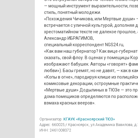
— мощный инструмент выразительности, поз
стиль, понятный молодежи.
«Похождения Чичикова, или Мертвые души» — 
встречается с уличной культурой, дополняя 
хрестоматийном тексте не далекое прошлое,
Александр ИБРАГИМОВ,
специальный корреспондент NGS24.ru,
«Как вам наш губернатор? Как вице-губернат
сказать, свой флоу. В сценах у помещицы Ко
изображают бабушек. Авторы «говорят» фам
любви»). Басы гремят, но не давят, — как в 
«Копы в огне», пародируя клише из полицейс
комиксовые декорации, остроумные практич
«Мертвые души» Додылиных в ТЮЗе — это пр
дома помещиков определяются по расположен
взмаха красных вееров».
Организатор:
КГАУК «Красноярский ТЮЗ»
Адрес: 660025,г.Красноярск, ул.Академика Вавилова, д.
ИНН: 2461008372