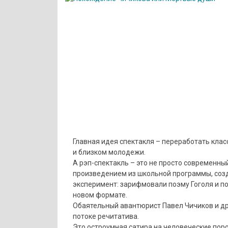
Главная идея спектакля – переработать кла
и близком молодежи.
А рэп-спектакль – это не просто современный
произведением из школьной программы, созд
эксперимент: зарифмовали поэму Гоголя и п
новом формате.
Обаятельный авантюрист Павел Чичиков и д
потоке речитатива.
Это остроумная сатира на человеческие поро