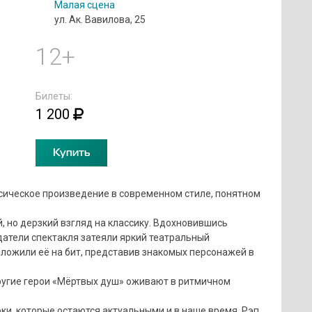
Малая сцена
ул. Ак. Вавилова, 25
12+
Билеты:
1 200
Купить
ссическое произведение в современном стиле, понятном
, но дерзкий взгляд на классику. Вдохновившись
атели спектакля затеяли яркий театральный
оложили её на бит, представив знакомых персонажей в
ругие герои «Мёртвых душ» оживают в ритмичном
ки, которые остаются актуальными и в наше время. Рэп