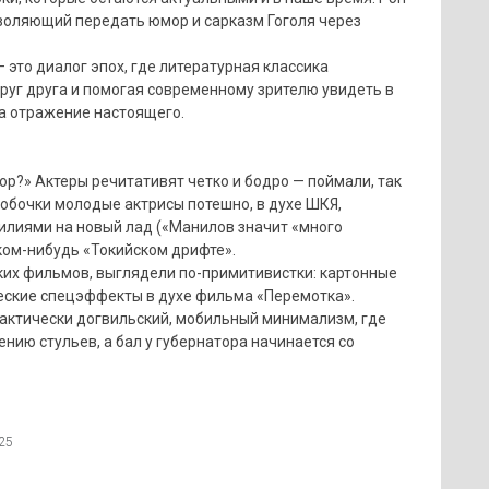
воляющий передать юмор и сарказм Гоголя через
это диалог эпох, где литературная классика
друг друга и помогая современному зрителю увидеть в
 а отражение настоящего.
ор?» Актеры речитативят четко и бодро — поймали, так
робочки молодые актрисы потешно, в духе ШКЯ,
илиями на новый лад («Манилов значит «много
каком-нибудь «Токийском дрифте».
ких фильмов, выглядели по-примитивистки: картонные
еские спецэффекты в духе фильма «Перемотка».
актически догвильский, мобильный минимализм, где
ию стульев, а бал у губернатора начинается со
25