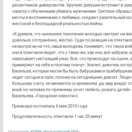
десантников-диверсантов. Хрупкие девушки вступают в см
схватку с обученными убивать мужчинами. Светлые образы г
мечты и воспоминания о любимых, создают разительный кон
жестокой и беспощадной реальностью войны.
«Я думала, что нынешнее поколение молодых смотрит на жи
довольно отстранённо, жёстко. Судя по реакции на спектакл
несмотря ни на что, наша молодёжь понимает, что такое вой
они в спектакле видят, что у таких же, как они, всё забрали, и
охватывает настоящий ужас. Всё, что происходит на сцене, 
примеряют на себя и поэтому плачут. Значит, девочки, кото
Васильев, которые могли бы быть бабушками и прабабушками
сидит сегодня в зале, похожи на сегодняшних девчат. Люди 
большому счёту, не меняются со временем: да, мир вокруг с
иной, но человек по-прежнему хочет любить, рожать детей»
Васильева, «Городские новости»).
Премьера состоялась 6 мая 2010 года
Продолжительность спектакля 1 час 20 минут
Организатор:
КГАУК «Красноярский ТЮЗ»