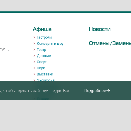
Афиша
Новости
Гастроли
Отмены/Замен
Концерты и шоу
ус 1,
Театр
Детские
Спорт
Цирк
Выставки
Экскурсия
Мастер-класс
 чтобы сделать сайт лучше для Вас.
Подробнее
Променад
Лекции
Квизы, квесты, игры.
Пушкинская карта