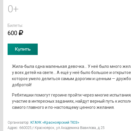
0+
Билеты:
600
Купить
Жила-была одна маленькая девочка... У неё было много жела
у всех детей на свете... А ещё у неё было большое и открыто
которое умело делиться самым дорогим и ценным — дружбо
добротой!
Ребятишки помогут героине пройти через многие испытания
участие в интересных заданиях, найдут верный путь к испо
самого главного и по-настоящему ценного желания.
Организатор:
КГАУК «Красноярский ТЮЗ»
Адрес: 660025,г.Красноярск, ул.Академика Вавилова, д.25