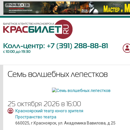
РЕКЛАМА
РЕКЛАМА
РЕКЛАМА
РЕКЛАМА
РЕКЛАМА
РЕКЛАМА
РЕКЛАМА
РЕКЛАМА
РЕКЛАМА
РЕКЛАМА
РЕКЛАМА
РЕКЛАМА
РЕКЛАМА
РЕКЛАМА
РЕКЛАМА
РЕКЛАМА
РЕКЛАМА
РЕКЛАМА
РЕКЛАМА
РЕКЛАМА
12+
12+
6+
12+
16+
12+
12+
16+
18+
18+
12+
0+
6+
6+
12+
6+
6+
12+
12+
6+
Колл-центр:
+7 (391) 288-88-81
с 10:00 до 19:30
Семь волшебных лепестков
25 октября 2026 в 16:00
Красноярский театр юного зрителя
Пространство театра
660025, г.Красноярск, ул. Академика Вавилова, д.25