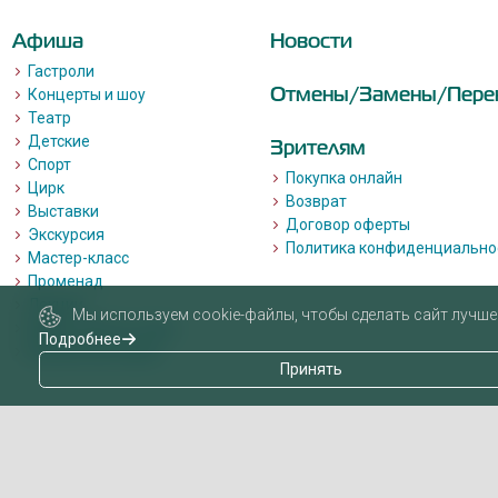
Афиша
Новости
Гастроли
Отмены/Замены/Пере
Концерты и шоу
Театр
Детские
Зрителям
Спорт
Покупка онлайн
Цирк
Возврат
Выставки
Договор оферты
Экскурсия
Политика конфиденциально
Мастер-класс
Променад
Лекции
Мы используем cookie-файлы, чтобы сделать сайт лучше 
Квизы, квесты, игры.
Подробнее
Пушкинская карта
Принять