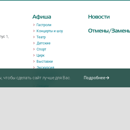
Афиша
Новости
Гастроли
Отмены/Замен
Концерты и шоу
ус 1,
Театр
Детские
Спорт
Цирк
Выставки
Экскурсия
Мастер-класс
 чтобы сделать сайт лучше для Вас.
Подробнее
Променад
Лекции
Квизы, квесты, игры.
Пушкинская карта