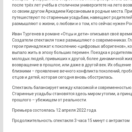
после трёх лет учёбы в столичном университете на лето во
со своим другом Аркадием Кирсановым в родные места. Пр
путешествуют по старинным усадьбам, навещают родителей
размышляют о жизни, о любови и о том, кто сейчас нужен Ро
Иван Тургенев в романе «Отцы и дети» описывал своё время
Создатели спектакля тоже размышляют о современниках. Г
герои принадлежат к поколению «цифровых аборигенов», к
выпало жить в эпоху больших перемен. Поездка к родителя
молодых людей, привыкших к другой, более динамичной жиз
возвращение в прошлое, или даже в другой век. Их общение 
близкими – проявление вечного конфликта поколений, про
отцов и детей, которая сегодня вновь обострилась.
Спектакль балансирует между классикой и современностью
Старинные усадьбы становятся здесь миром утопии, а прин
прошлого – убежищем от реальности.
Премьера состоялась 12 апреля 2022 года.
Продолжительность спектакля 3 часа 15 минут с антрактом