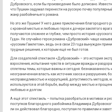
Дубровского, если бы произведение было дописано. Известн
что Пушкин задумал перенести на русскую почву популярны
жанр разбойничьего романа.
Но это же Пушкин! У него даже приключения благородного 
с кровной местью и любовью героя к дочери заклятого враг
получаются сложнее и глубже, чем просто история «русског
Гуда». Не случайно героя романа «Дубровский» чаще назыв
«русским Гамлетом», ведь он в свои 23 года вынужден прин
трудные решения, к которым ещё не был готов.
Для создателей спектакля «Дубровский» – это история экст
взросления, испытания чувств в ситуации вражды и раздора.
сплетены темы, которые важны и сегодня: безнаказанность 
неограниченная власть как источник хаоса и разрушения, бо
несправедливостью и коррупцией, допустимость методов, 
используются в этой борьбе, выбор между местью и прощен
любовью и долгом.
А ещё этот спектакль – попытка разобраться в мотивах и ре
поступков благородного разбойника Владимира Дубровског
ли он действовал благородно, поступая по правилам и заве