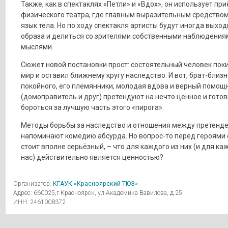
Также, как в спектаклях «Петли» и «Вдох», он использует пр
физического театра, где главным выразительным средством
язык тела. Но по ходу спектакля артисты будут иногда выход
образа и делиться со зрителями собственными наблюдения
мыслями.
Сюжет новой постановки прост: состоятельный человек поки
мир и оставил ближнему кругу наследство. И вот, брат-близ
покойного, его племянники, молодая вдова и верный помощ
(домоправитель и друг) претендуют на нечто ценное и гото
бороться за лучшую часть этого «пирога».
Методы борьбы за наследство и отношения между претенд
напоминают комедию абсурда. Но вопрос-то перед героями 
стоит вполне серьёзный, – что для каждого из них (и для ка
нас) действительно является ценностью?
Организатор:
КГАУК «Красноярский ТЮЗ»
Адрес: 660025,г.Красноярск, ул.Академика Вавилова, д.25
ИНН: 2461008372