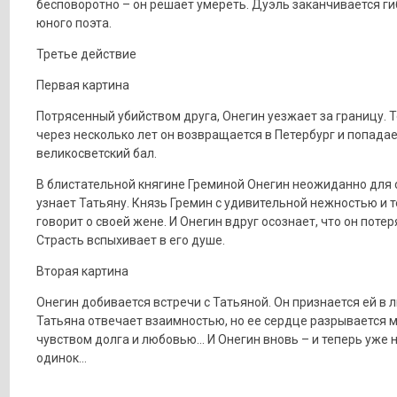
бесповоротно – он решает умереть. Дуэль заканчивается г
юного поэта.
Третье действие
Первая картина
Потрясенный убийством друга, Онегин уезжает за границу. 
через несколько лет он возвращается в Петербург и попадае
великосветский бал.
В блистательной княгине Греминой Онегин неожиданно для 
узнает Татьяну. Князь Гремин с удивительной нежностью и 
говорит о своей жене. И Онегин вдруг осознает, что он потер
Страсть вспыхивает в его душе.
Вторая картина
Онегин добивается встречи с Татьяной. Он признается ей в 
Татьяна отвечает взаимностью, но ее сердце разрывается 
чувством долга и любовью… И Онегин вновь – и теперь уже 
одинок…