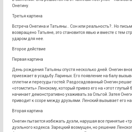
Онегину.
Третья картина
Встреча Онегина и Татьяны… Сон или реальность?.. Но пись
возвращено Татьяне, это становится явью и вместе с тем с
ударом для нее.
Второе действие
Первая картина
День рождения Татьяны спустя несколько дней. Онегин вно
приезжает в усадьбу Лариных. Его появление на балу вызыв
сплетни и пересуды гостей. Раздосадованный Онегин решае
«отомстить» Ленскому, который привез его на «этот глупый б
начинает демонстративно ухаживать за Ольгой. Затея Онег
приводит к ссоре между друзьями. Ленский вызывает его на
Вторая картина
Онегин пытается избежать дуэли, нарушая все принятые «т
дуэльного кодекса. Зарецкий возмущен, но решение Ленско