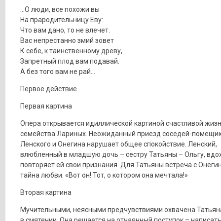
…О люди, все похожи вы
На прародительницу Еву:
Что вам дано, то не влечет.
Вас непрестанно змий зовет
К себе, к таинственному древу,
Запретный плод вам подавай.
А без того вам не рай…
Первое действие
Первая картина
Опера открывается идиллической картиной счастливой жиз
семейства Лариных. Неожиданный приезд соседей-помещи
Ленского и Онегина нарушает общее спокойствие. Ленский,
влюбленный в младшую дочь – сестру Татьяны – Ольгу, вдо
повторяет ей свои признания. Для Татьяны встреча с Онеги
тайна любви. «Вот он! Тот, о котором она мечтала!»
Вторая картина
Мучительными, неясными предчувствиями охвачена Татьян
в смятении. Она решается на отчаянный поступок – написат