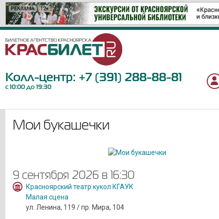
РЕКЛАМА
РЕКЛАМА
РЕКЛАМА
РЕКЛАМА
РЕКЛАМА
РЕКЛАМА
РЕКЛАМА
РЕКЛАМА
РЕКЛАМА
РЕКЛАМА
РЕКЛАМА
РЕКЛАМА
РЕКЛАМА
РЕКЛАМА
РЕКЛАМА
РЕКЛАМА
РЕКЛАМА
РЕКЛАМА
РЕКЛАМА
РЕКЛАМА
12+
12+
6+
12+
18+
12+
12+
12+
12+
16+
12+
12+
18+
6+
6+
16+
6+
6+
6+
0+
Колл-центр:
+7 (391) 288-88-81
с 10:00 до 19:30
Мои букашечки
9 сентября 2026 в 16:30
Красноярский театр кукол КГАУК
Малая сцена
ул. Ленина, 119 / пр. Мира, 104