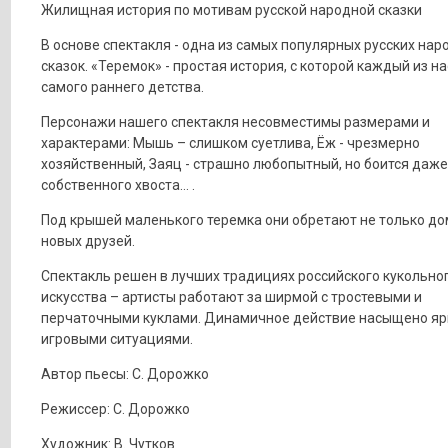
Жилищная история по мотивам русской народной сказки
В основе спектакля - одна из самых популярных русских нар
сказок. «Теремок» - простая история, с которой каждый из на
самого раннего детства.
Персонажи нашего спектакля несовместимы размерами и
характерами: Мышь – слишком суетлива, Ёж - чрезмерно
хозяйственный, Заяц - страшно любопытный, но боится даже
собственного хвоста… .
Под крышей маленького теремка они обретают не только дом
новых друзей.
Спектакль решен в лучших традициях российского кукольно
искусства – артисты работают за ширмой с тростевыми и
перчаточными куклами. Динамичное действие насыщено яр
игровыми ситуациями.
Автор пьесы: С. Дорожко
Режиссер: С. Дорожко
Художник: В. Чутков