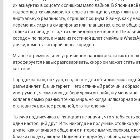
их аккаунтах в соцсетях слишком мало лайков. В Японии всё
подростков-хикикомори, которые в принципе уходят жить в
виртуальную реальность, отрицают социум. Я вижу, как у нас
переменах сидят в смартфонах или планшетах, а если общаю
только по поводу того, что они видели в интернете. Школьник
соседом по парте, а мама из гостиной шлет смайлы в WhatsA
дочки, комната которой через коридор.
Мы все стремительнее утрачиваем навыки реальных отношен
атрофируется навык разговаривать, скоро он может стать а
как хвост.
Парадоксально, но чудо, созданное для объединения людей,
разъединяет. Да, интернет – это отличный рабочий и образ
инструмент, я сама иногда беру уроки он-лайн, и у меня мног
коллег в самых разных точках мира, но когда иллюзорная ж
становится важнее реальной, это патология.
Тысяча подписчиков в Instagram не значит, что у тебя есть х
один настоящий друг. И ты никогда не получишь столько уд
в чате, как от живого общения с интересным человеком, с к
близких по духу людей. Подменять дружбу, любовь, саму жи