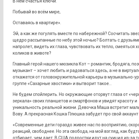
В нём счастья ключи.
Побывай во всём мире,
Оставаясь в квартире».
Эй, а как же погулять вместе по набережной? Сосчитать зве
щедро рассыпанные по небу этой ночью? Болтать с друзьям
напролет, видеть их глаза, чувствовать их тепло, смеяться 
коликов в животе?
Главный герой нашего мюзикла Кот – романтик, бродяга, поэ
музыкант – хочет любить и радоваться здесь, а не в виртуал
откажется от головокружительной карьеры в музыкально-у
группе «Сахарные хвостики» и вытворит такое…
Не будем спойлерить. Но окружающие оторвут глаза от «чер
зеркала» своих планшетов и смартфонов и увидят красоту и
уникальность реальной жизни. Девочка Маша встретит мал
Вову. А прекрасная Кошка Плюшка забудет про свой аккаунт в
«Современные дети гораздо живее нас по восприятию, скор
реакций, свободнее. Но эта свобода, на мой взгляд, как буд
отбирает, чем дает. В США подростки идут на суицид из-за то