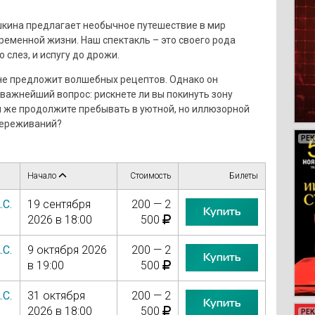
шкина предлагает необычное путешествие в мир
ременной жизни. Наш спектакль – это своего рода
 слез, и испугу до дрожи.
 не предложит волшебных рецептов. Однако он
важнейший вопрос: рискнете ли вы покинуть зону
 же продолжите пребывать в уютной, но иллюзорной
переживаний?
РЕ
РЕ
РЕ
РЕ
Начало
Стоимость
Билеты
.С.
19 сентября
200 — 2
Купить
2026 в 18:00
500
.С.
9 октября 2026
200 — 2
Купить
в 19:00
500
.С.
31 октября
200 — 2
Купить
2026 в 18:00
500
РЕ
РЕ
РЕ
РЕ