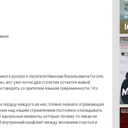
твиях
РЕ
РЕ
РЕ
РЕ
икого русского писателя Николая Васильевича Гоголя,
», вот уже почти два столетия остается живой
и говорить со зрителем языком современности. Что
 к сердцу каждого из нас, словно зеркало отражающее
рония над нашим стремлением постоянно откладывать
РЕ
РЕ
РЕ
РЕ
РЕ
РЕ
РЕ
РЕ
РЕ
РЕ
РЕ
РЕ
РЕ
РЕ
РЕ
РЕ
РЕ
РЕ
РЕ
е идеальные моменты, которые почему-то никак не
й внутренний конфликт между желанием счастья и