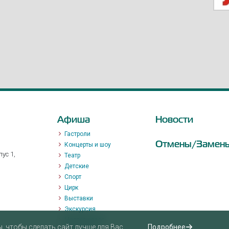
Афиша
Новости
Гастроли
Отмены/Замен
Концерты и шоу
ус 1,
Театр
Детские
Спорт
Цирк
Выставки
Экскурсия
Мастер-класс
 чтобы сделать сайт лучше для Вас.
Подробнее