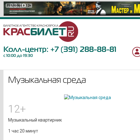
РЕКЛАМА
РЕКЛАМА
РЕКЛАМА
РЕКЛАМА
РЕКЛАМА
РЕКЛАМА
РЕКЛАМА
РЕКЛАМА
РЕКЛАМА
РЕКЛАМА
РЕКЛАМА
РЕКЛАМА
РЕКЛАМА
РЕКЛАМА
РЕКЛАМА
РЕКЛАМА
РЕКЛАМА
РЕКЛАМА
РЕКЛАМА
РЕКЛАМА
12+
12+
6+
12+
16+
12+
12+
16+
18+
18+
12+
0+
6+
6+
12+
6+
6+
12+
12+
6+
Колл-центр:
+7 (391) 288-88-81
с 10:00 до 19:30
Музыкальная среда
12+
Музыкальный квартирник
1 час 20 минут