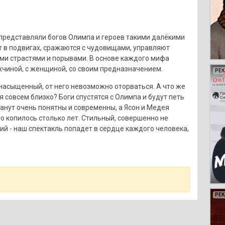
 представляли богов Олимпа и героев такими далёкими
т в подвигах, сражаются с чудовищами, управляют
оими страстями и порывами. В основе каждого мифа
жчиной, с женщиной, со своим предназначением.
РЕ
РЕ
РЕ
РЕ
насыщенный, от него невозможно оторваться. А что же
я совсем близко? Боги спустятся с Олимпа и будут петь
танут очень понятны и современны, а Ясон и Медея
то копилось столько лет. Стильный, совершенно не
кий - наш спектакль попадет в сердце каждого человека,
РЕ
РЕ
РЕ
РЕ
РЕ
РЕ
РЕ
РЕ
РЕ
РЕ
РЕ
РЕ
РЕ
РЕ
РЕ
РЕ