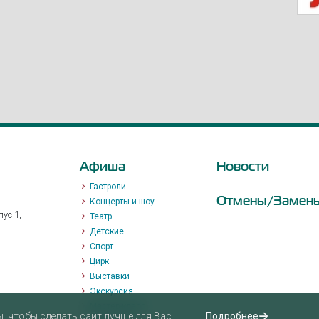
Афиша
Новости
Гастроли
Отмены/Замен
Концерты и шоу
ус 1,
Театр
Детские
Спорт
Цирк
Выставки
Экскурсия
Мастер-класс
 чтобы сделать сайт лучше для Вас.
Подробнее