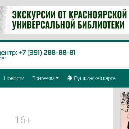
центр:
+7 (391) 288-88-81
9:30
Новости
Зрителям
Пушкинская карта
РЕ
РЕ
РЕ
РЕ
РЕ
РЕ
РЕ
РЕ
РЕ
РЕ
РЕ
РЕ
РЕ
РЕ
РЕ
РЕ
РЕ
16+