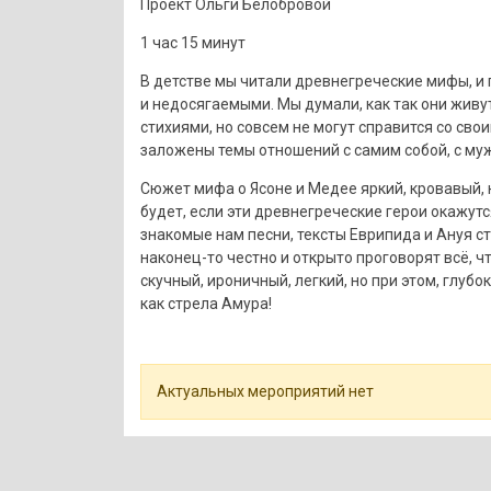
Проект Ольги Белобровой
1 час 15 минут
В детстве мы читали древнегреческие мифы, и
и недосягаемыми. Мы думали, как так они живу
стихиями, но совсем не могут справится со св
заложены темы отношений с самим собой, с му
Сюжет мифа о Ясоне и Медее яркий, кровавый, 
будет, если эти древнегреческие герои окажутс
знакомые нам песни, тексты Еврипида и Ануя с
наконец-то честно и открыто проговорят всё, ч
скучный, ироничный, легкий, но при этом, глубо
как стрела Амура!
Актуальных мероприятий нет