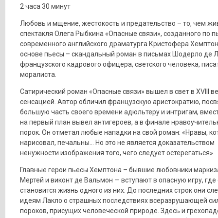
2 часа 30 минут
Любовь и мщение, жестокость и предательство – то, чем жи
спектакля Олега Рыбкина «Опасные связи», созданного по п
современного английского драматурга Кристофера Хемптон
основе пьесы – скандальный роман в письмах Шодерло де Л
французского кадрового офицера, светского человека, писа
моралиста.
Сатирический роман «Опасные связи» вышел в свет в ХVIII ве
сенсацией. Автор обличил французскую аристократию, по
большую часть своего времени адюльтеру и интригам, вмес
на первый план вывел антигероев, а в финале нравоучитель
порок. Он отметал любые нападки на свой роман: «Нравы, ко
нарисовал, печальны... Но это не является доказательством
ненужности изображения того, чего следует остерегаться».
Главные герои пьесы Хемптона – бывшие любовники маркиз
Мертей и виконт де Вальмон — вступают в опасную игру, где
становится жизнь одного из них. До последних строк они сл
идеям Лакло о страшных последствиях всеразрушающей си
пороков, присущих человеческой природе. Здесь и грехопа