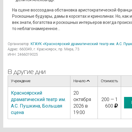
На сцене воссоздана обстановка аристократической Франци
Роскошные будуары, дамы в корсетах и кринолинах. Но, как и
век знати, богатства и роскошных интерьеров всегда происх
то неблагонамеренное…
Организатор:
КГАУК «Красноярский драматический театр им. А.С. Пуш
Адрес: 660049, г. Красноярск, пр. Мира, 73
ИНН: 2466019025
В другие дни
Учреждение
Начало
Стоимость
Красноярский
20
драматический театр им.
октября
200 — 1
А.С. Пушкина
,
Большая
2026 в
600
сцена
19:00