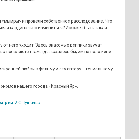
 «мымры» и провели собственное расследование. Что
ься и кардинально измениться? И может быть такая
у от него уходит. Здесь знакомые реплики звучат
тва появляются там, где, казалось бы, им не положено
искренней любви к фильму и его автору – гениальному
рономов нашего города «Красный Яр».
тр им. А.С. Пушкина»