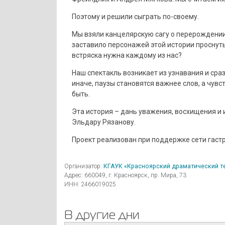
Поэтому и решили сыграть по-своему.
Мы взяли канцелярскую сагу о перерождении
заставило персонажей этой истории проснут
встряска нужна каждому из нас?
Наш спектакль возникает из узнавания и сраз
иначе, паузы становятся важнее слов, а чувс
быть.
Эта история – дань уважения, восхищения и 
Эльдару Рязанову.
Проект реализован при поддержке сети гаст
Организатор:
КГАУК «Красноярский драматический теа
Адрес: 660049, г. Красноярск, пр. Мира, 73
ИНН: 2466019025
В другие дни