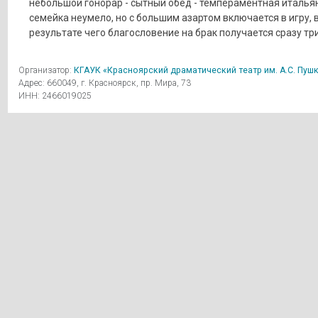
небольшой гонорар - сытный обед - темпераментная италья
семейка неумело, но с большим азартом включается в игру, 
результате чего благословение на брак получается сразу тр
Организатор:
КГАУК «Красноярский драматический театр им. А.С. Пуш
Адрес: 660049, г. Красноярск, пр. Мира, 73
ИНН: 2466019025