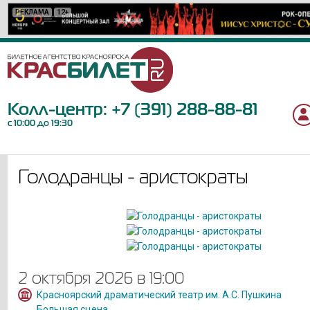
РЕКЛАМА
РЕКЛАМА
РЕКЛАМА
РЕКЛАМА
РЕКЛАМА
РЕКЛАМА
РЕКЛАМА
РЕКЛАМА
РЕКЛАМА
РЕКЛАМА
РЕКЛАМА
РЕКЛАМА
РЕКЛАМА
РЕКЛАМА
РЕКЛАМА
РЕКЛАМА
РЕКЛАМА
РЕКЛАМА
РЕКЛАМА
12+
12+
12+
18+
6+
6+
0+
12+
16+
12+
6+
12+
12+
6+
12+
16+
6+
6+
12+
Колл-центр:
+7 (391) 288-88-81
с 10:00 до 19:30
Голодранцы - аристократы
2 октября 2026 в 19:00
Красноярский драматический театр им. А.С. Пушкина
Большая сцена