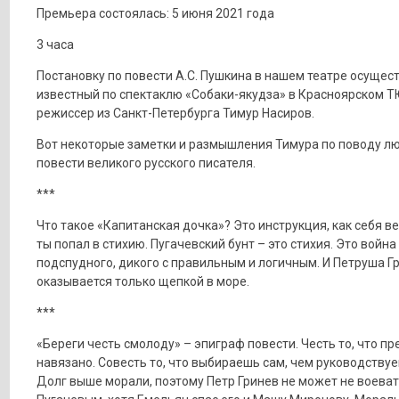
Премьера состоялась: 5 июня 2021 года
3 часа
Постановку по повести А.С. Пушкина в нашем театре осущес
известный по спектаклю «Собаки-якудза» в Красноярском 
режиссер из Санкт-Петербурга Тимур Насиров.
Вот некоторые заметки и размышления Тимура по поводу л
повести великого русского писателя.
***
Что такое «Капитанская дочка»? Это инструкция, как себя ве
ты попал в стихию. Пугачевский бунт – это стихия. Это война
подспудного, дикого с правильным и логичным. И Петруша Г
оказывается только щепкой в море.
***
«Береги честь смолоду» – эпиграф повести. Честь то, что пр
навязано. Совесть то, что выбираешь сам, чем руководствуе
Долг выше морали, поэтому Петр Гринев не может не воеват