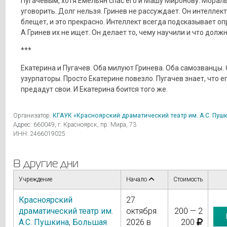
Пугачевым, хотя Емельян спас его и Машу Миронову. Морал
уговорить. Долг нельзя. Гринев не рассуждает. Он интеллек
блещет, и это прекрасно. Интеллект всегда подсказывает о
А Гринев их не ищет. Он делает то, чему научили и что должн
***
Екатерина и Пугачев. Оба милуют Гринева. Оба самозванцы.
узурпаторы. Просто Екатерине повезло. Пугачев знает, что е
предадут свои. И Екатерина боится того же.
Организатор:
КГАУК «Красноярский драматический театр им. А.С. Пуш
Адрес: 660049, г. Красноярск, пр. Мира, 73
ИНН: 2466019025
В другие дни
Учреждение
Начало
Стоимость
Красноярский
27
драматический театр им.
октября
200 — 2
А.С. Пушкина
,
Большая
2026 в
200