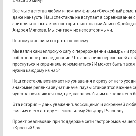
2 часа 30 минут
Все мы с детства любим и помним фильм «Служебный роман»
даже наизусть. Наш спектакль не вступает в соревнование 
зрителя и не пытается повторить интонации Алисы Фрейндл
Андрея Мягкова. Мы считаем их неповторимыми.
Поэтому и решили сыграть по-своему.
Мы взяли канцелярскую сагу о перерождении «мымры» и пр
собственное расследование. Что заставило персонажей это
проснуться и кардинально измениться? И может быть такая
нужна каждому из нас?
Наш спектакль возникает из узнавания и сразу от него уходи
знакомые реплики звучат иначе, паузы становятся важнее сл
чувства появляются там, где, казалось бы, им не положено б
Эта история – дань уважения, восхищения и искренней любв
фильму и его автору – гениальному Эльдару Рязанову.
Проект реализован при поддержке сети гастрономов нашего
«Красный Яр».