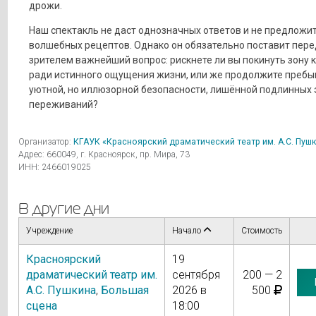
дрожи.
Наш спектакль не даст однозначных ответов и не предложи
волшебных рецептов. Однако он обязательно поставит пер
зрителем важнейший вопрос: рискнете ли вы покинуть зону
ради истинного ощущения жизни, или же продолжите пребы
уютной, но иллюзорной безопасности, лишённой подлинных 
переживаний?
Организатор:
КГАУК «Красноярский драматический театр им. А.С. Пуш
Адрес: 660049, г. Красноярск, пр. Мира, 73
ИНН: 2466019025
В другие дни
Учреждение
Начало
Стоимость
Красноярский
19
драматический театр им.
сентября
200 — 2
А.С. Пушкина
,
Большая
2026 в
500
сцена
18:00