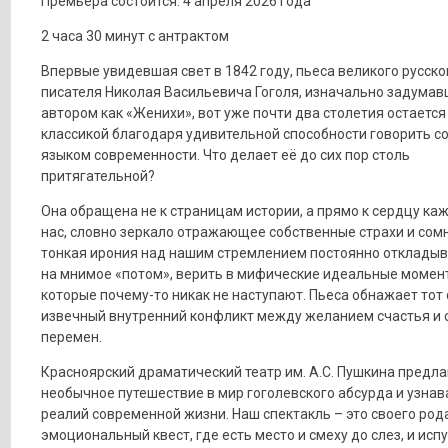
Премьера состоится: 4 апреля 2026 года
2 часа 30 минут с антрактом
Впервые увидевшая свет в 1842 году, пьеса великого русско
писателя Николая Васильевича Гоголя, изначально задума
автором как «Женихи», вот уже почти два столетия остаетс
классикой благодаря удивительной способности говорить с
языком современности. Что делает её до сих пор столь
притягательной?
Она обращена не к страницам истории, а прямо к сердцу каж
нас, словно зеркало отражающее собственные страхи и сом
тонкая ирония над нашим стремлением постоянно откладыв
на мнимое «потом», верить в мифические идеальные момен
которые почему-то никак не наступают. Пьеса обнажает тот
извечный внутренний конфликт между желанием счастья и 
перемен.
Красноярский драматический театр им. А.С. Пушкина предла
необычное путешествие в мир гоголевского абсурда и узна
реалий современной жизни. Наш спектакль – это своего род
эмоциональный квест, где есть место и смеху до слез, и испу