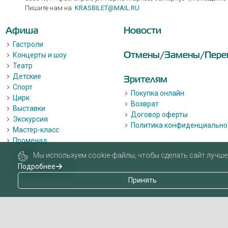
Пишите нам на
KRASBILET@MAIL.RU
Афиша
Новости
Гастроли
Отмены/Замены/Пере
Концерты и шоу
Театр
Детские
Зрителям
Спорт
Покупка онлайн
Цирк
Возврат
Выставки
Договор оферты
Экскурсия
Политика конфиденциально
Мастер-класс
Променад
Лекции
Мы используем cookie-файлы, чтобы сделать сайт лучше 
Квизы, квесты, игры.
Подробнее
Пушкинская карта
Принять