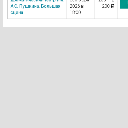
А.С. Пушкина
,
Большая
2026 в
200
сцена
18:00