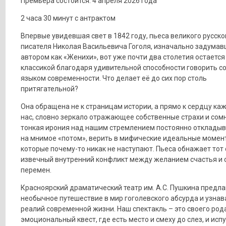
Премьера состоится: 4 апреля 2026 года
2 часа 30 минут с антрактом
Впервые увидевшая свет в 1842 году, пьеса великого русско
писателя Николая Васильевича Гоголя, изначально задума
автором как «Женихи», вот уже почти два столетия остаетс
классикой благодаря удивительной способности говорить с
языком современности. Что делает её до сих пор столь
притягательной?
Она обращена не к страницам истории, а прямо к сердцу каж
нас, словно зеркало отражающее собственные страхи и сом
тонкая ирония над нашим стремлением постоянно откладыв
на мнимое «потом», верить в мифические идеальные момен
которые почему-то никак не наступают. Пьеса обнажает тот
извечный внутренний конфликт между желанием счастья и 
перемен.
Красноярский драматический театр им. А.С. Пушкина предла
необычное путешествие в мир гоголевского абсурда и узна
реалий современной жизни. Наш спектакль – это своего род
эмоциональный квест, где есть место и смеху до слез, и испу