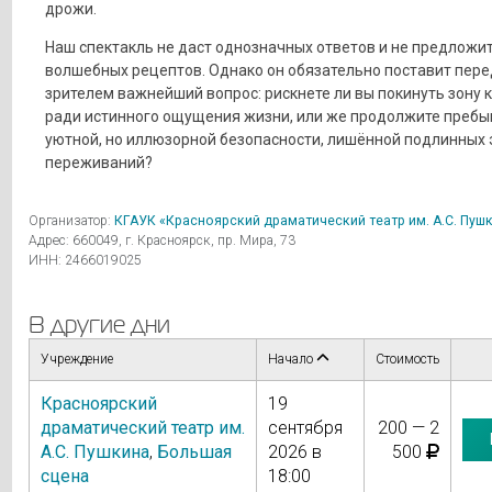
дрожи.
Наш спектакль не даст однозначных ответов и не предложи
волшебных рецептов. Однако он обязательно поставит пер
зрителем важнейший вопрос: рискнете ли вы покинуть зону
ради истинного ощущения жизни, или же продолжите пребы
уютной, но иллюзорной безопасности, лишённой подлинных 
переживаний?
Организатор:
КГАУК «Красноярский драматический театр им. А.С. Пуш
Адрес: 660049, г. Красноярск, пр. Мира, 73
ИНН: 2466019025
В другие дни
Учреждение
Начало
Стоимость
Красноярский
19
драматический театр им.
сентября
200 — 2
А.С. Пушкина
,
Большая
2026 в
500
сцена
18:00