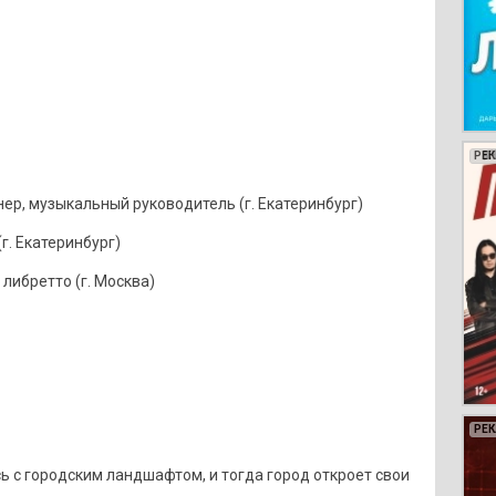
РЕ
РЕ
РЕ
РЕ
ер, музыкальный руководитель (г. Екатеринбург)
г. Екатеринбург)
либретто (г. Москва)
РЕ
РЕ
РЕ
РЕ
РЕ
РЕ
РЕ
РЕ
РЕ
РЕ
РЕ
РЕ
РЕ
РЕ
РЕ
РЕ
РЕ
РЕ
сь с городским ландшафтом, и тогда город откроет свои