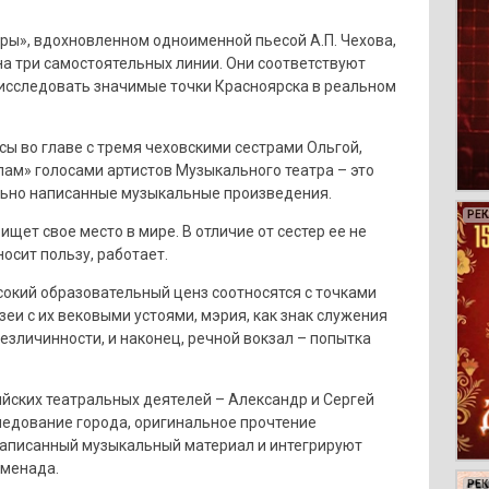
ры», вдохновленном одноименной пьесой А.П. Чехова,
на три самостоятельных линии. Они соответствуют
 исследовать значимые точки Красноярска в реальном
сы во главе с тремя чеховскими сестрами Ольгой,
пам» голосами артистов Музыкального театра – это
ально написанные музыкальные произведения.
РЕ
РЕ
РЕ
РЕ
ищет свое место в мире. В отличие от сестер ее не
осит пользу, работает.
сокий образовательный ценз соотносятся с точками
зеи с их вековыми устоями, мэрия, как знак служения
зличинности, и наконец, речной вокзал – попытка
йских театральных деятелей – Александр и Сергей
ледование города, оригинальное прочтение
 написанный музыкальный материал и интегрируют
оменада.
РЕ
РЕ
РЕ
РЕ