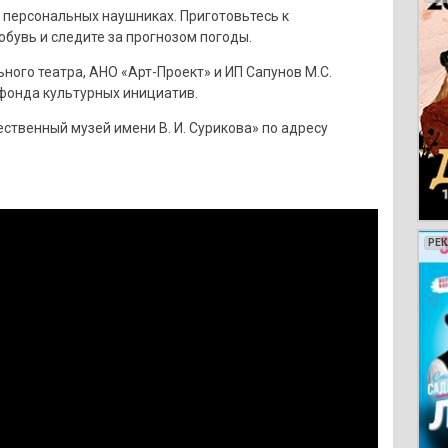
 персональных наушниках. Приготовьтесь к
бувь и следите за прогнозом погоды.
ого театра, АНО «Арт-Проект» и ИП Сапунов М.С.
фонда культурных инициатив.
твенный музей имени В. И. Сурикова» по адресу
РЕ
РЕ
РЕ
РЕ