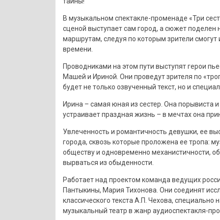
тайны!
В музыкальном спектакле-променаде «Три сест
сценой выступает сам город, а сюжет поделен 
маршрутам, следуя по которым зрители смогут
времени.
Проводниками на этом пути выступят герои пье
Машей и Ириной. Они проведут зрителя по «тро
будет не только озвученный текст, но и специ
Ирина – самая юная из сестер. Она порывиста и 
устраивает праздная жизнь – в мечтах она прин
Увлеченность и романтичность девушки, ее вы
города, сквозь которые проложена ее тропа: му
обществу и одновременно механистичности, обе
вырваться из обыденности.
Работает над проектом команда ведущих росси
Пантыкины, Мария Тихонова. Они соединят исс
классического текста А.П. Чехова, специально
музыкальный театр в жанр аудиоспектакля-пр