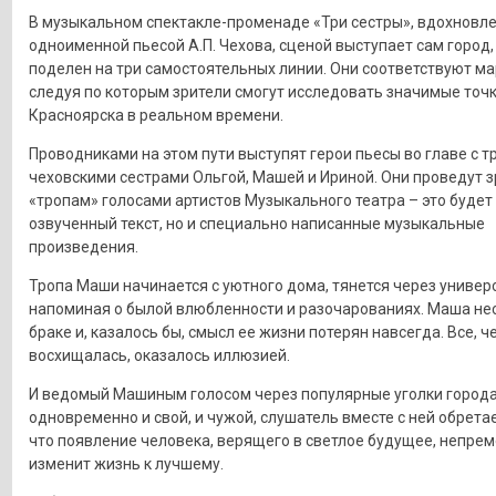
В музыкальном спектакле-променаде «Три сестры», вдохновл
одноименной пьесой А.П. Чехова, сценой выступает сам город,
поделен на три самостоятельных линии. Они соответствуют м
следуя по которым зрители смогут исследовать значимые точ
Красноярска в реальном времени.
Проводниками на этом пути выступят герои пьесы во главе с т
чеховскими сестрами Ольгой, Машей и Ириной. Они проведут з
«тропам» голосами артистов Музыкального театра – это будет
озвученный текст, но и специально написанные музыкальные
произведения.
Тропа Маши начинается с уютного дома, тянется через универс
напоминая о былой влюбленности и разочарованиях. Маша не
браке и, казалось бы, смысл ее жизни потерян навсегда. Все, ч
восхищалась, оказалось иллюзией.
И ведомый Машиным голосом через популярные уголки города
одновременно и свой, и чужой, слушатель вместе с ней обрета
что появление человека, верящего в светлое будущее, непре
изменит жизнь к лучшему.