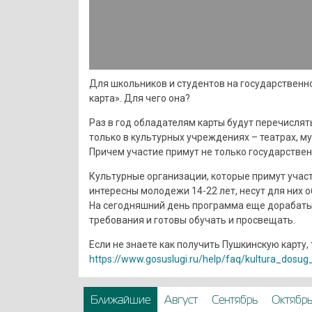
Для школьников и студентов на государственн
карта». Для чего она?
Раз в год обладателям карты будут перечислят
только в культурных учреждениях – театрах, му
Причем участие примут не только государствен
Культурные организации, которые примут участ
интересны молодежи 14-22 лет, несут для них 
На сегодняшний день программа еще дорабаты
требования и готовы обучать и просвещать.
Если не знаете как получить Пушкинскую карту, 
https://www.gosuslugi.ru/help/faq/kultura_dosu
Ближайшие
Август
Сентябрь
Октябр