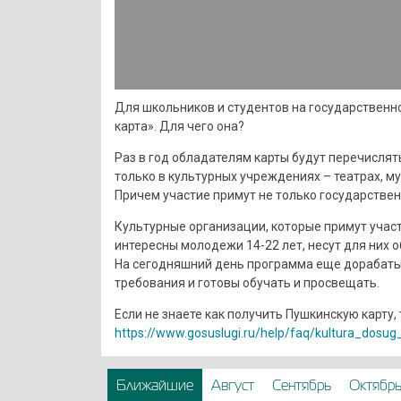
Для школьников и студентов на государственн
карта». Для чего она?
Раз в год обладателям карты будут перечислят
только в культурных учреждениях – театрах, му
Причем участие примут не только государствен
Культурные организации, которые примут участ
интересны молодежи 14-22 лет, несут для них 
На сегодняшний день программа еще дорабаты
требования и готовы обучать и просвещать.
Если не знаете как получить Пушкинскую карту, 
https://www.gosuslugi.ru/help/faq/kultura_dosu
Ближайшие
Август
Сентябрь
Октябр