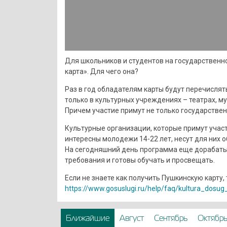
Для школьников и студентов на государственн
карта». Для чего она?
Раз в год обладателям карты будут перечислят
только в культурных учреждениях – театрах, му
Причем участие примут не только государствен
Культурные организации, которые примут участ
интересны молодежи 14-22 лет, несут для них 
На сегодняшний день программа еще дорабаты
требования и готовы обучать и просвещать.
Если не знаете как получить Пушкинскую карту, 
https://www.gosuslugi.ru/help/faq/kultura_dosu
Ближайшие
Август
Сентябрь
Октябр