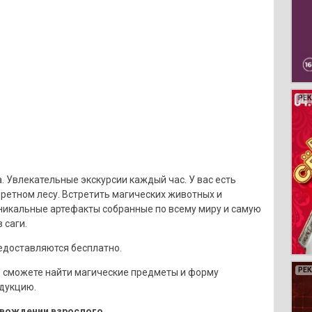
РЕ
РЕ
РЕ
РЕ
. Увлекательные экскурсии каждый час. У вас есть
ретном лесу. Встретить магических животных и
икальные артефакты собранные по всему миру и самую
 саги.
едоставляются бесплатно.
РЕ
РЕ
РЕ
РЕ
РЕ
РЕ
РЕ
РЕ
РЕ
РЕ
РЕ
РЕ
РЕ
РЕ
РЕ
РЕ
РЕ
РЕ
де сможете найти магические предметы и форму
дукцию.
ровождении взрослого.