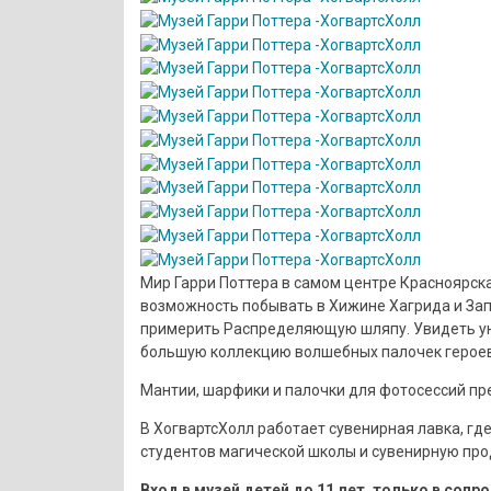
Мир Гарри Поттера в самом центре Красноярска
возможность побывать в Хижине Хагрида и Зап
примерить Распределяющую шляпу. Увидеть ун
большую коллекцию волшебных палочек героев
Мантии, шарфики и палочки для фотосессий пр
В ХогвартсХолл работает сувенирная лавка, г
студентов магической школы и сувенирную про
Вход в музей детей до 11 лет, только в соп