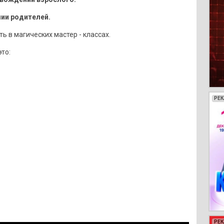
нии родителей.
 в магических мастер - классах.
то:
РЕ
РЕ
РЕ
РЕ
РЕ
РЕ
РЕ
РЕ