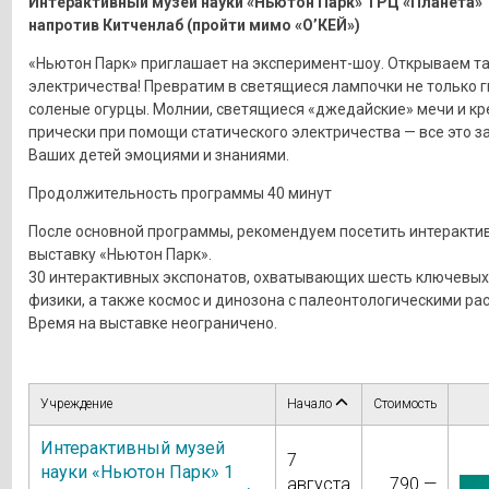
Интерактивный музей науки «Ньютон Парк» ТРЦ «Планета»
напротив Китченлаб (пройти мимо «О’КЕЙ»)
«Ньютон Парк» приглашает на эксперимент-шоу. Открываем т
электричества! Превратим в светящиеся лампочки не только гв
соленые огурцы. Молнии, светящиеся «джедайские» мечи и к
прически при помощи статического электричества — все это з
Ваших детей эмоциями и знаниями.
Продолжительность программы 40 минут
После основной программы, рекомендуем посетить интеракти
выставку «Ньютон Парк».
30 интерактивных экспонатов, охватывающих шесть ключевых
физики, а также космос и динозона с палеонтологическими ра
Время на выставке неограничено.
Учреждение
Начало
Стоимость
Интерактивный музей
7
науки «Ньютон Парк» 1
августа
790 —