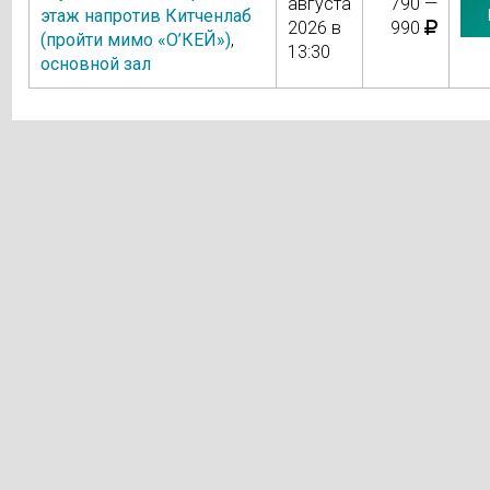
августа
790 —
этаж напротив Китченлаб
2026 в
990
(пройти мимо «О’КЕЙ»)
,
13:30
основной зал