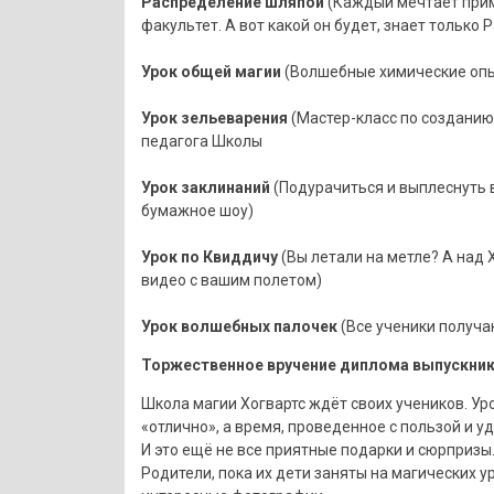
Распределение шляпой
(Каждый мечтает прим
факультет. А вот какой он будет, знает тольк
Урок общей магии
(Волшебные химические опы
Урок зельеварения
(Мастер-класс по созданию
педагога Школы
Урок заклинаний
(Подурачиться и выплеснуть 
бумажное шоу)
Урок по Квиддичу
(Вы летали на метле? А над
видео с вашим полетом)
Урок волшебных палочек
(Все ученики получа
Торжественное вручение диплома выпускник
Школа магии Хогвартс ждёт своих учеников. Уро
«отлично», а время, проведенное с пользой и у
И это ещё не все приятные подарки и сюрпризы...
Родители, пока их дети заняты на магических у