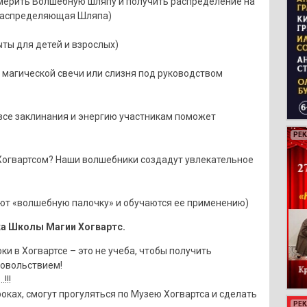
ерить Волшебную шляпу и получить распределение на
о Распределяющая Шляпа)
ты для детей и взрослых)
 магической свечи или слизня под руководством
все заклинания и энергию участникам поможет
РЕ
РЕ
РЕ
РЕ
 Хогвартсом? Наши волшебники создадут увлекательное
ют «волшебную палочку» и обучаются ее применению)
а Школы Магии Хогвартс.
ки в Хогвартсе – это не учеба, чтобы получить
довольствием!
!!!
роках, смогут прогуляться по Музею Хогвартса и сделать
РЕ
РЕ
РЕ
РЕ