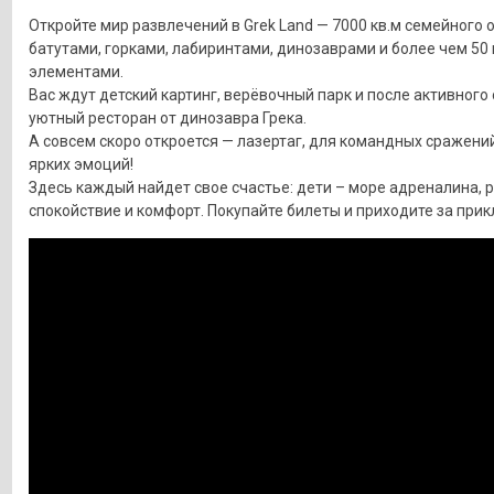
Откройте мир развлечений в Grek Land — 7000 кв.м семейного 
батутами, горками, лабиринтами, динозаврами и более чем 50
элементами.
Вас ждут детский картинг, верёвочный парк и после активного
уютный ресторан от динозавра Грека.
А совсем скоро откроется — лазертаг, для командных сражений
ярких эмоций!
Здесь каждый найдет свое счастье: дети – море адреналина, 
спокойствие и комфорт. Покупайте билеты и приходите за при