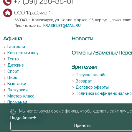
+7 (391) 288-88-81
ООО "Красбилет"
660049, г. Красноярск, ул. Карла Маркса, 95, корпус 1, помещение
Пишите нам на
KRASBILET@MAIL.RU
Афиша
Новости
Гастроли
Отмены/Замены/Пере
Концерты и шоу
Театр
Детские
Зрителям
Спорт
Покупка онлайн
Цирк
Возврат
Выставки
Договор оферты
Экскурсия
Политика конфиденциально
Мастер-класс
Променад
Лекции
Мы используем cookie-файлы, чтобы сделать сайт лучше 
Квизы, квесты, игры.
Подробнее
Пушкинская карта
Принять