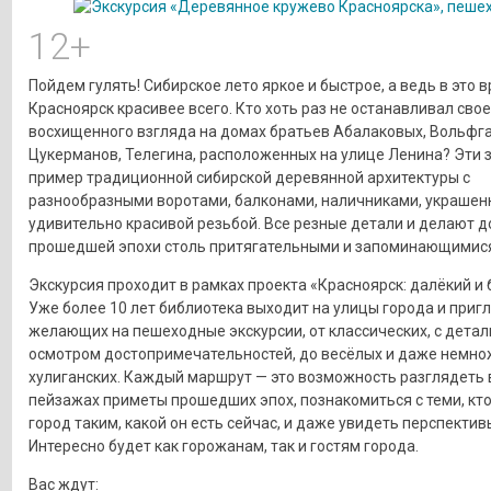
12+
Пойдем гулять! Сибирское лето яркое и быстрое, а ведь в это 
Красноярск красивее всего. Кто хоть раз не останавливал свое
восхищенного взгляда на домах братьев Абалаковых, Вольфга
Цукерманов, Телегина, расположенных на улице Ленина? Эти 
пример традиционной сибирской деревянной архитектуры с
разнообразными воротами, балконами, наличниками, украше
удивительно красивой резьбой. Все резные детали и делают 
прошедшей эпохи столь притягательными и запоминающимися
Экскурсия проходит в рамках проекта «Красноярск: далёкий и 
Уже более 10 лет библиотека выходит на улицы города и приг
желающих на пешеходные экскурсии, от классических, с дета
осмотром достопримечательностей, до весёлых и даже немно
хулиганских. Каждый маршрут — это возможность разглядеть
пейзажах приметы прошедших эпох, познакомиться с теми, кт
город таким, какой он есть сейчас, и даже увидеть перспектив
Интересно будет как горожанам, так и гостям города.
Вас ждут: