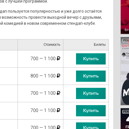
ов с лучшей программой.
дап пользуется популярностью и уже долго остаётся
я возможность провести выходной вечер с друзьями,
ой комедией в новом современном стендап-клубе.
РЕ
РЕ
РЕ
РЕ
Стоимость
Билеты
700 — 1 100
Купить
800 — 1 100
Купить
700 — 1 100
Купить
700 — 1 100
Купить
РЕ
РЕ
РЕ
РЕ
РЕ
РЕ
РЕ
РЕ
РЕ
РЕ
РЕ
РЕ
РЕ
РЕ
РЕ
РЕ
РЕ
РЕ
РЕ
700 — 1 100
Купить