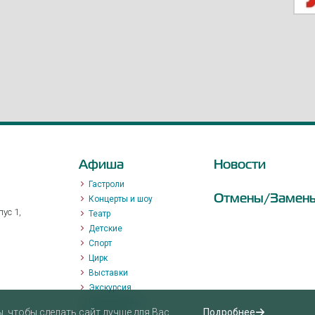
Афиша
Новости
Гастроли
Отмены/Замен
Концерты и шоу
ус 1,
Театр
Детские
Спорт
Цирк
Выставки
Экскурсия
Мастер-класс
 чтобы сделать сайт лучше для Вас.
Подробнее