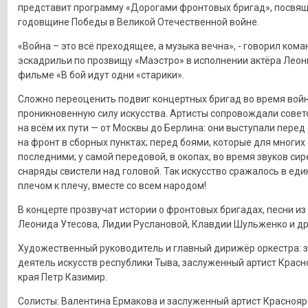
представит программу «Дорогами фронтовых бригад», посвя
годовщине Победы в Великой Отечественной войне.
«Война – это всё преходящее, а музыка вечна», - говорил ком
эскадрильи по прозвищу «Маэстро» в исполнении актёра Леон
фильме «В бой идут одни «старики».
Сложно переоценить подвиг концертных бригад во время вой
проникновенную силу искусства. Артисты сопровождали совет
на всём их пути — от Москвы до Берлина: они выступали перед
на фронт в сборных пунктах; перед боями, которые для многих
последними; у самой передовой, в окопах, во время звуков сир
снаряды свистели над головой. Так искусство сражалось в еди
плечом к плечу, вместе со всем народом!
В концерте прозвучат истории о фронтовых бригадах, песни из
Леонида Утесова, Лидии Руслановой, Клавдии Шульженко и др
Художественный руководитель и главный дирижёр оркестра: 
деятель искусств республики Тыва, заслуженный артист Красн
края Петр Казимир.
Солисты: Валентина Ермакова и заслуженный артист Краснояр