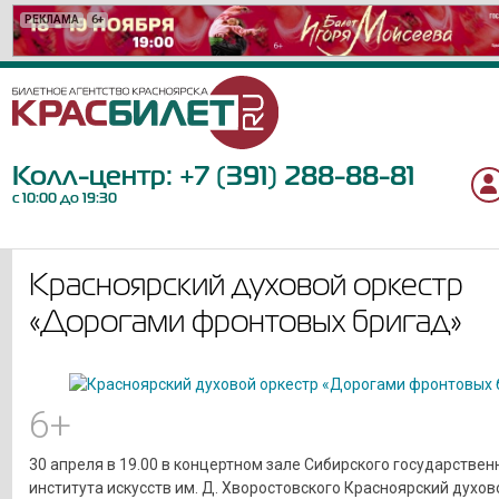
РЕКЛАМА
РЕКЛАМА
РЕКЛАМА
РЕКЛАМА
РЕКЛАМА
РЕКЛАМА
РЕКЛАМА
РЕКЛАМА
РЕКЛАМА
РЕКЛАМА
РЕКЛАМА
РЕКЛАМА
РЕКЛАМА
РЕКЛАМА
РЕКЛАМА
РЕКЛАМА
РЕКЛАМА
РЕКЛАМА
РЕКЛАМА
6+
12+
12+
12+
6+
6+
12+
16+
12+
12+
12+
12+
6+
12+
6+
0+
6+
18+
16+
Колл-центр:
+7 (391) 288-88-81
с 10:00 до 19:30
Красноярский духовой оркестр
«Дорогами фронтовых бригад»
6+
30 апреля в 19.00 в концертном зале Сибирского государствен
института искусств им. Д. Хворостовского Красноярский духов