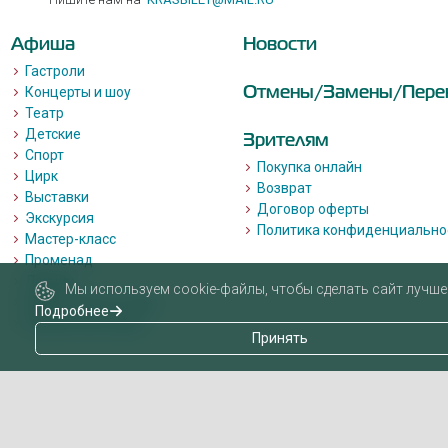
Афиша
Новости
Гастроли
Отмены/Замены/Пере
Концерты и шоу
Театр
Детские
Зрителям
Спорт
Покупка онлайн
Цирк
Возврат
Выставки
Договор оферты
Экскурсия
Политика конфиденциально
Мастер-класс
Променад
Лекции
Мы используем cookie-файлы, чтобы сделать сайт лучше 
Квизы, квесты, игры.
Подробнее
Пушкинская карта
Принять