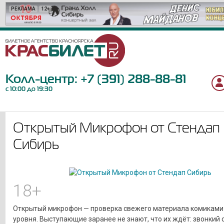
РЕКЛАМА
РЕКЛАМА
РЕКЛАМА
РЕКЛАМА
РЕКЛАМА
РЕКЛАМА
РЕКЛАМА
РЕКЛАМА
РЕКЛАМА
РЕКЛАМА
РЕКЛАМА
РЕКЛАМА
РЕКЛАМА
РЕКЛАМА
РЕКЛАМА
РЕКЛАМА
РЕКЛАМА
РЕКЛАМА
РЕКЛАМА
РЕКЛАМА
12+
6+
12+
6+
12+
6+
6+
0+
18+
12+
6+
18+
12+
12+
12+
12+
16+
12+
6+
16+
Колл-центр:
+7 (391) 288-88-81
с 10:00 до 19:30
Открытый Микрофон от Стендап
Сибирь
18+
Открытый микрофон — проверка свежего материала комиками
уровня. Выступающие заранее не знают, что их ждёт: звонкий 