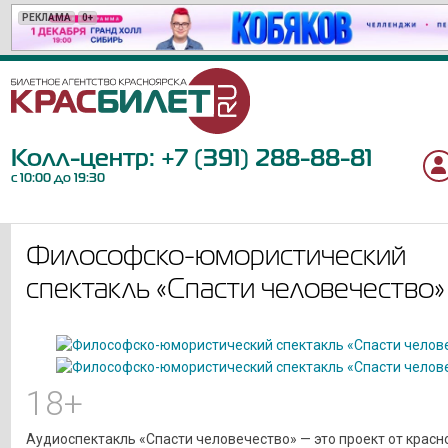
РЕКЛАМА
РЕКЛАМА
РЕКЛАМА
РЕКЛАМА
РЕКЛАМА
РЕКЛАМА
РЕКЛАМА
РЕКЛАМА
РЕКЛАМА
РЕКЛАМА
РЕКЛАМА
РЕКЛАМА
РЕКЛАМА
РЕКЛАМА
РЕКЛАМА
РЕКЛАМА
РЕКЛАМА
РЕКЛАМА
РЕКЛАМА
РЕКЛАМА
0+
18+
6+
18+
6+
12+
6+
12+
12+
12+
6+
12+
6+
16+
12+
16+
12+
6+
12+
12+
Колл-центр:
+7 (391) 288-88-81
с 10:00 до 19:30
Философско-юмористический
спектакль «Спасти человечество»
18+
Аудиоспектакль «Спасти человечество» — это проект от красн