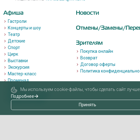
Афиша
Новости
Гастроли
Отмены/Замены/Пере
Концерты и шоу
Театр
Детские
Зрителям
Спорт
Покупка онлайн
Цирк
Возврат
Выставки
Договор оферты
Экскурсия
Политика конфиденциально
Мастер-класс
Променад
Лекции
Мы используем cookie-файлы, чтобы сделать сайт лучше 
Квизы, квесты, игры.
Подробнее
Пушкинская карта
Принять