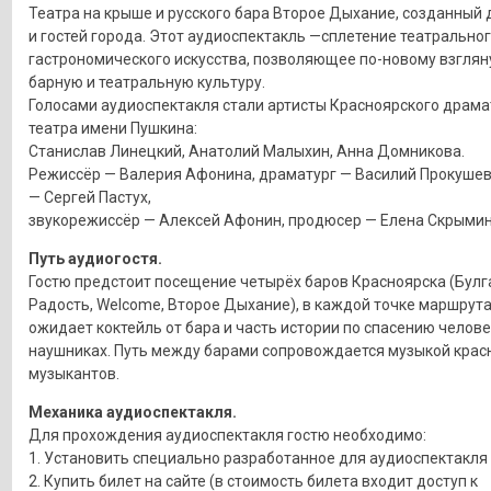
Театра на крыше и русского бара Второе Дыхание, созданный 
и гостей города. Этот аудиоспектакль —сплетение театральног
гастрономического искусства, позволяющее по-новому взглян
барную и театральную культуру.
Голосами аудиоспектакля стали артисты Красноярского драма
театра имени Пушкина:
Станислав Линецкий, Анатолий Малыхин, Анна Домникова.
Режиссёр — Валерия Афонина, драматург — Василий Прокушев
— Сергей Пастух,
звукорежиссёр — Алексей Афонин, продюсер — Елена Скрымин
Путь аудиогостя.
Гостю предстоит посещение четырёх баров Красноярска (Булг
Радость, Welcome, Второе Дыхание), в каждой точке маршрута
ожидает коктейль от бара и часть истории по спасению челове
наушниках. Путь между барами сопровождается музыкой крас
музыкантов.
Механика аудиоспектакля.
Для прохождения аудиоспектакля гостю необходимо:
1. Установить специально разработанное для аудиоспектакл
2. Купить билет на сайте (в стоимость билета входит доступ к