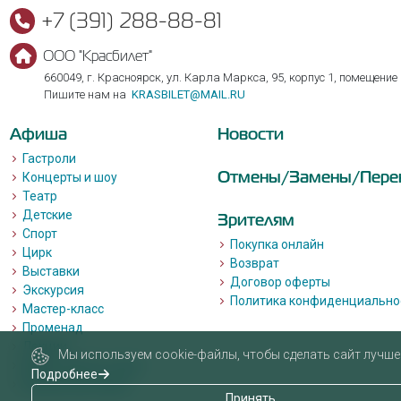
+7 (391) 288-88-81
ООО "Красбилет"
660049, г. Красноярск, ул. Карла Маркса, 95, корпус 1, помещение
Пишите нам на
KRASBILET@MAIL.RU
Афиша
Новости
Гастроли
Отмены/Замены/Пере
Концерты и шоу
Театр
Детские
Зрителям
Спорт
Покупка онлайн
Цирк
Возврат
Выставки
Договор оферты
Экскурсия
Политика конфиденциально
Мастер-класс
Променад
Лекции
Мы используем cookie-файлы, чтобы сделать сайт лучше 
Квизы, квесты, игры.
Подробнее
Пушкинская карта
Принять