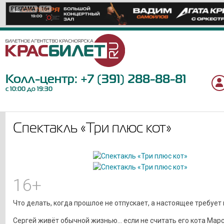
РЕКЛАМА
РЕКЛАМА
РЕКЛАМА
РЕКЛАМА
РЕКЛАМА
РЕКЛАМА
РЕКЛАМА
РЕКЛАМА
РЕКЛАМА
РЕКЛАМА
РЕКЛАМА
РЕКЛАМА
РЕКЛАМА
РЕКЛАМА
РЕКЛАМА
РЕКЛАМА
РЕКЛАМА
РЕКЛАМА
РЕКЛАМА
РЕКЛАМА
16+
12+
0+
6+
18+
6+
12+
6+
12+
12+
12+
18+
6+
12+
16+
6+
6+
12+
12+
12+
Колл-центр:
+7 (391) 288-88-81
с 10:00 до 19:30
Спектакль «Три плюс кот»
16+
Что делать, когда прошлое не отпускает, а настоящее требует
Сергей живёт обычной жизнью… если не считать его кота Марс