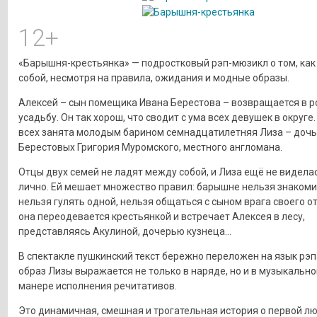
12+
«Барышня-крестьянка» — подростковый рэп-мюзикл о том, как
собой, несмотря на правила, ожидания и модные образы.
Алексей – сын помещика Ивана Берестова – возвращается в 
усадьбу. Он так хорош, что сводит с ума всех девушек в округе
всех занята молодым барином семнадцатилетняя Лиза – дочь
Берестовых Григория Муромского, местного англомана.
Отцы двух семей не ладят между собой, и Лиза ещё не видела
лично. Ей мешает множество правил: барышне нельзя знакоми
нельзя гулять одной, нельзя общаться с сыном врага своего от
она переодевается крестьянкой и встречает Алексея в лесу,
представляясь Акулиной, дочерью кузнеца…
В спектакле пушкинский текст бережно переложен на язык рэп
образ Лизы выражается не только в наряде, но и в музыкально
манере исполнения речитативов.
Это динамичная, смешная и трогательная история о первой лю