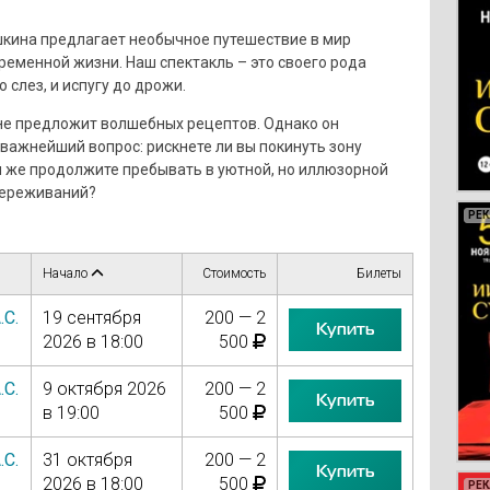
шкина предлагает необычное путешествие в мир
ременной жизни. Наш спектакль – это своего рода
 слез, и испугу до дрожи.
 не предложит волшебных рецептов. Однако он
важнейший вопрос: рискнете ли вы покинуть зону
 же продолжите пребывать в уютной, но иллюзорной
переживаний?
РЕ
РЕ
РЕ
РЕ
Начало
Стоимость
Билеты
.С.
19 сентября
200 — 2
Купить
2026 в 18:00
500
.С.
9 октября 2026
200 — 2
Купить
в 19:00
500
.С.
31 октября
200 — 2
Купить
2026 в 18:00
500
РЕ
РЕ
РЕ
РЕ