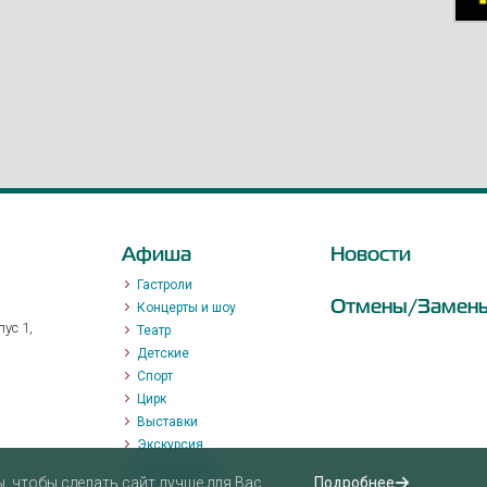
Афиша
Новости
Гастроли
Отмены/Замен
Концерты и шоу
ус 1,
Театр
Детские
Спорт
Цирк
Выставки
Экскурсия
Мастер-класс
 чтобы сделать сайт лучше для Вас.
Подробнее