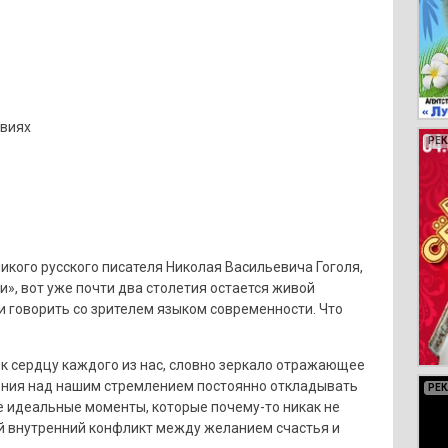
твиях
РЕ
РЕ
РЕ
РЕ
икого русского писателя Николая Васильевича Гоголя,
», вот уже почти два столетия остается живой
и говорить со зрителем языком современности. Что
 к сердцу каждого из нас, словно зеркало отражающее
рония над нашим стремлением постоянно откладывать
РЕ
РЕ
РЕ
РЕ
РЕ
РЕ
РЕ
РЕ
РЕ
РЕ
РЕ
РЕ
РЕ
РЕ
РЕ
РЕ
РЕ
РЕ
е идеальные моменты, которые почему-то никак не
й внутренний конфликт между желанием счастья и