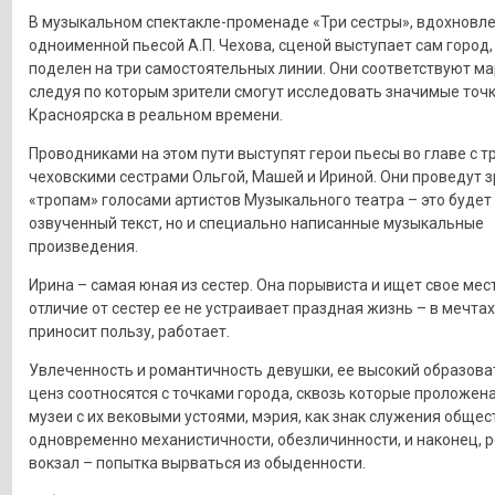
В музыкальном спектакле-променаде «Три сестры», вдохновл
одноименной пьесой А.П. Чехова, сценой выступает сам город,
поделен на три самостоятельных линии. Они соответствуют м
следуя по которым зрители смогут исследовать значимые точ
Красноярска в реальном времени.
Проводниками на этом пути выступят герои пьесы во главе с т
чеховскими сестрами Ольгой, Машей и Ириной. Они проведут з
«тропам» голосами артистов Музыкального театра – это будет
озвученный текст, но и специально написанные музыкальные
произведения.
Ирина – самая юная из сестер. Она порывиста и ищет свое мест
отличие от сестер ее не устраивает праздная жизнь – в мечтах
приносит пользу, работает.
Увлеченность и романтичность девушки, ее высокий образов
ценз соотносятся с точками города, сквозь которые проложена
музеи с их вековыми устоями, мэрия, как знак служения общес
одновременно механистичности, обезличинности, и наконец, 
вокзал – попытка вырваться из обыденности.