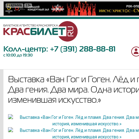
РЕКЛАМА
РЕКЛАМА
РЕКЛАМА
РЕКЛАМА
РЕКЛАМА
РЕКЛАМА
РЕКЛАМА
РЕКЛАМА
РЕКЛАМА
РЕКЛАМА
РЕКЛАМА
РЕКЛАМА
РЕКЛАМА
РЕКЛАМА
РЕКЛАМА
РЕКЛАМА
РЕКЛАМА
РЕКЛАМА
РЕКЛАМА
12+
12+
12+
18+
6+
6+
0+
12+
16+
12+
6+
12+
12+
6+
12+
16+
6+
6+
12+
Колл-центр:
+7 (391) 288-88-81
с 10:00 до 19:30
Выставка «Ван Гог и Гоген. Лёд и 
Два гения. Два мира. Одна истори
изменившая искусство.»