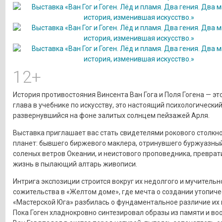
12+
История противостояния Винсента Ван Гога и Поля Гогена — эт
глава в учебнике по искусству, это настоящий психологический
развернувшийся на фоне залитых солнцем пейзажей Арля.
Выставка приглашает вас стать свидетелями рокового столкн
планет: бывшего биржевого маклера, отринувшего буржуазны
соленых ветров Океании, и неистового проповедника, превра
жизнь в пылающий алтарь живописи.
Интрига экспозиции строится вокруг их недолгого и мучительн
сожительства в «Желтом доме», где мечта о создании утопиче
«Мастерской Юга» разбилась о фундаментальное различие их 
Пока Гоген хладнокровно синтезировал образы из памяти и во