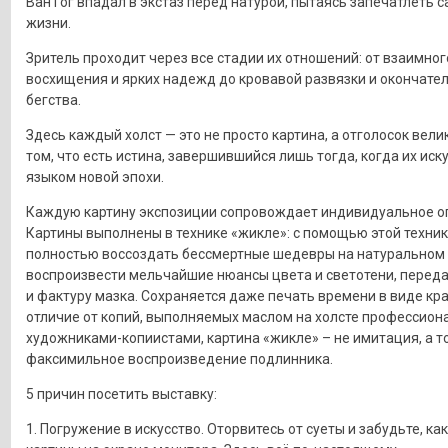
Ван Гог впадал в экстаз перед натурой, пытаясь запечатлеть 
жизни.
Зритель проходит через все стадии их отношений: от взаимног
восхищения и ярких надежд до кровавой развязки и окончате
бегства.
Здесь каждый холст — это не просто картина, а отголосок вели
том, что есть истина, завершившийся лишь тогда, когда их иск
языком новой эпохи.
Каждую картину экспозиции сопровождает индивидуальное о
Картины выполнены в технике «жикле»: с помощью этой техни
полностью воссоздать бессмертные шедевры на натуральном 
воспроизвести мельчайшие нюансы цвета и светотени, переда
и фактуру мазка. Сохраняется даже печать времени в виде кр
отличие от копий, выполняемых маслом на холсте профессио
художниками-копиистами, картина «жикле» – не имитация, а т
факсимильное воспроизведение подлинника.
5 причин посетить выставку:
1. Погружение в искусство. Оторвитесь от суеты и забудьте, ка