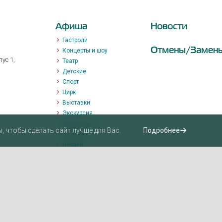
Афиша
Новости
Гастроли
Отмены/Замен
Концерты и шоу
ус 1,
Театр
Детские
Спорт
Цирк
Выставки
Экскурсия
Мастер-класс
 чтобы сделать сайт лучше для Вас.
Подробнее
Променад
Лекции
Квизы, квесты, игры.
Пушкинская карта