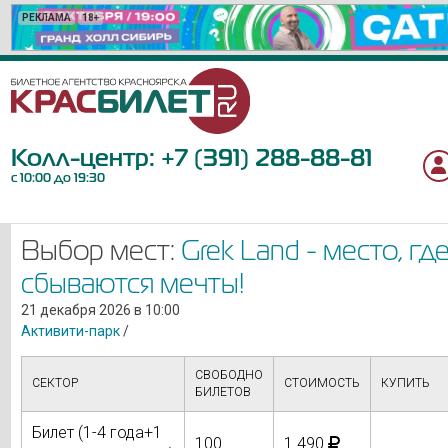
РЕКЛАМА
РЕКЛАМА
РЕКЛАМА
РЕКЛАМА
РЕКЛАМА
РЕКЛАМА
РЕКЛАМА
РЕКЛАМА
РЕКЛАМА
РЕКЛАМА
РЕКЛАМА
РЕКЛАМА
РЕКЛАМА
РЕКЛАМА
РЕКЛАМА
РЕКЛАМА
РЕКЛАМА
РЕКЛАМА
РЕКЛАМА
РЕКЛАМА
18+
16+
6+
6+
12+
12+
18+
6+
12+
12+
6+
12+
12+
6+
12+
16+
6+
12+
12+
0+
Колл-центр:
+7 (391) 288-88-81
с 10:00 до 19:30
Выбор мест:
Grek Land - место, гд
сбываются мечты!
21 декабря 2026 в 10:00
Активити-парк
/
СВОБОДНО
СЕКТОР
СТОИМОСТЬ
КУПИТЬ
БИЛЕТОВ
Билет (1-4 года+1
100
1 490