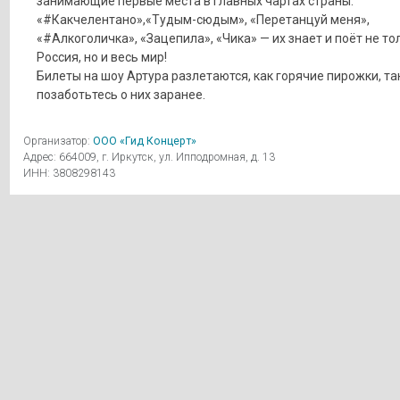
занимающие первые места в главных чартах страны:
«#Какчелентано»,«Тудым-сюдым», «Перетанцуй меня»,
«#Алкоголичка», «Зацепила», «Чика» — их знает и поёт не то
Россия, но и весь мир!
Билеты на шоу Артура разлетаются, как горячие пирожки, та
позаботьтесь о них заранее.
Организатор:
ООО «Гид Концерт»
Адрес: 664009, г. Иркутск, ул. Ипподромная, д. 13
ИНН: 3808298143