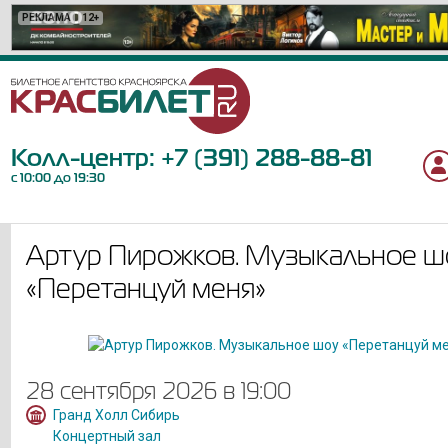
РЕКЛАМА
РЕКЛАМА
РЕКЛАМА
РЕКЛАМА
РЕКЛАМА
РЕКЛАМА
РЕКЛАМА
РЕКЛАМА
РЕКЛАМА
РЕКЛАМА
РЕКЛАМА
РЕКЛАМА
РЕКЛАМА
РЕКЛАМА
РЕКЛАМА
РЕКЛАМА
РЕКЛАМА
РЕКЛАМА
РЕКЛАМА
12+
0+
12+
6+
12+
6+
18+
12+
6+
16+
12+
6+
6+
12+
12+
6+
16+
12+
12+
Колл-центр:
+7 (391) 288-88-81
с 10:00 до 19:30
Артур Пирожков. Музыкальное ш
«Перетанцуй меня»
28 сентября 2026 в 19:00
Гранд Холл Сибирь
Концертный зал