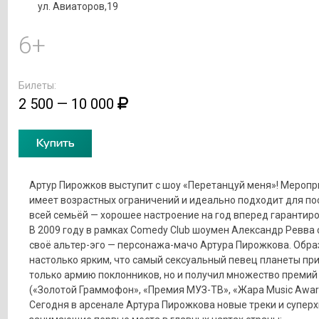
ул. Авиаторов,19
6+
Билеты:
2 500 — 10 000
Купить
Артур Пирожков выступит с шоу «Перетанцуй меня»! Меропр
имеет возрастных ограничений и идеально подходит для п
всей семьёй — хорошее настроение на год вперед гарантиро
В 2009 году в рамках Comedy Club шоумен Александр Ревва 
своё альтер-эго — персонажа-мачо Артура Пирожкова. Обра
настолько ярким, что самый сексуальный певец планеты пр
только армию поклонников, но и получил множество премий
(«Золотой Граммофон», «Премия МУЗ-ТВ», «Жара Music Award
Сегодня в арсенале Артура Пирожкова новые треки и суперх