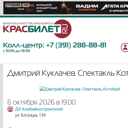
РЕКЛАМА
РЕКЛАМА
РЕКЛАМА
РЕКЛАМА
РЕКЛАМА
РЕКЛАМА
РЕКЛАМА
РЕКЛАМА
РЕКЛАМА
РЕКЛАМА
РЕКЛАМА
РЕКЛАМА
РЕКЛАМА
РЕКЛАМА
РЕКЛАМА
РЕКЛАМА
РЕКЛАМА
РЕКЛАМА
РЕКЛАМА
16+
12+
12+
12+
12+
12+
18+
12+
6+
0+
12+
6+
6+
16+
6+
6+
6+
12+
12+
Колл-центр:
+7 (391) 288-88-81
с 10:00 до 19:30
Дмитрий Куклачев. Спектакль Ко
6 октября 2026 в 19:00
ДК Комбайностроителей
ул. Бограда, 134