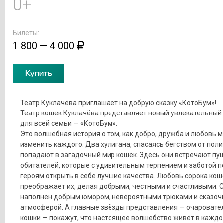
0+
Билеты:
1 800 — 4 000
Купить
Театр Куклачёва приглашает на добрую сказку «КотоБум»!
Театр кошек Куклачёва представляет новый увлекательный
для всей семьи — «КотоБум».
Это волшебная история о том, как добро, дружба и любовь м
изменить каждого. Два хулигана, спасаясь бегством от поли
попадают в загадочный мир кошек. Здесь они встречают пу
обитателей, которые с удивительным терпением и заботой 
героям открыть в себе лучшие качества. Любовь сорока кош
преображает их, делая добрыми, честными и счастливыми. 
наполнен добрым юмором, невероятными трюками и сказоч
атмосферой. А главные звёзды представления — очаровате
кошки — покажут, что настоящее волшебство живёт в каждом